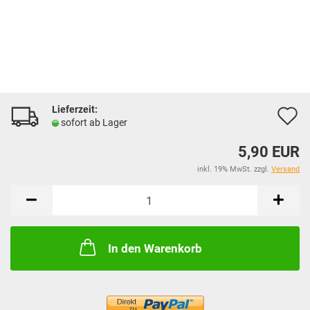
Lieferzeit:
A
sofort ab Lager
d
5,90 EUR
M
inkl. 19% MwSt. zzgl.
Versand
In den Warenkorb