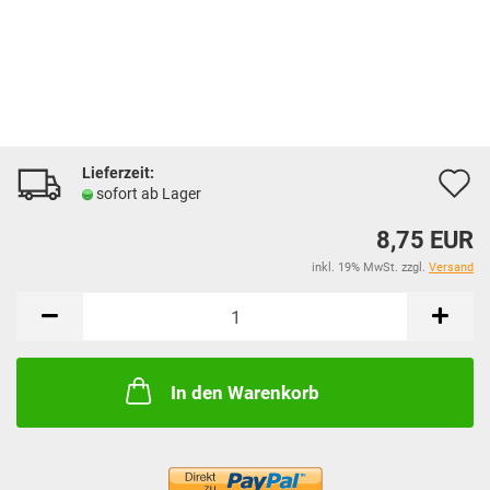
Lieferzeit:
A
sofort ab Lager
d
8,75 EUR
M
inkl. 19% MwSt. zzgl.
Versand
In den Warenkorb